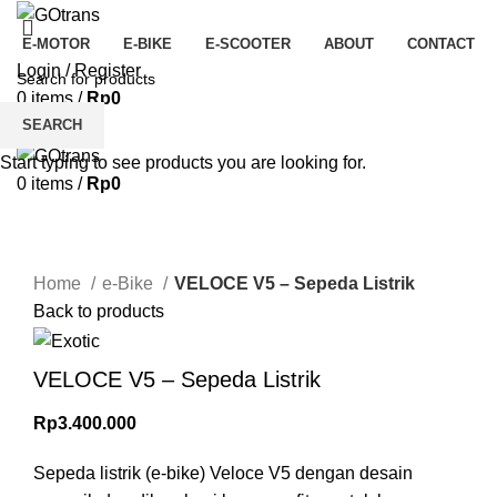
E-MOTOR
E-BIKE
E-SCOOTER
ABOUT
CONTACT
Login / Register
0
items
/
Rp
0
SEARCH
Menu
Start typing to see products you are looking for.
0
items
/
Rp
0
Click to enlarge
Home
e-Bike
VELOCE V5 – Sepeda Listrik
Back to products
VELOCE V5 – Sepeda Listrik
Rp
3.400.000
Sepeda listrik (e-bike) Veloce V5 dengan desain