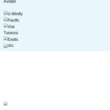
Aviator
Turanza
Gotric
GOtrans merupakan distributor motor listrik dan sepeda
listrik terkemuka. Kami berdedikasi untuk menyediakan
solusi transportasi berkelanjutan dan ramah lingkungan.
Kami berfokus pada kualitas produk dan layanan terbaik
bagi pelanggan, serta terus memberikan solusi mobilitas
yang inovatif bagi masyarakat.
Citra Raya, Ruko Taman Palma Blok F-01 No. 16-R, Cikupa