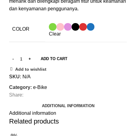
menarik dan dilengkapi beragam fitur untuk keamanan
dan kenyamanan penggunanya.
COLOR
Clear
ADD TO CART
Add to wishlist
SKU:
N/A
Category:
e-Bike
Share:
ADDITIONAL INFORMATION
Additional information
Related products
-9%